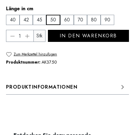
auswählen
Länge in cm
40
42
45
50
60
70
80
90
Produkt Anzahl: Gib den gewünschten Wert 
Stk
IN DEN WARENKORB
Zum Merkzettel hinzufügen
Produktnummer:
AK37.50
PRODUKTINFORMATIONEN
Produktgalerie überspringen