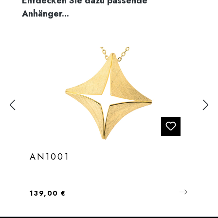
Entdecken Sie dazu passende
Anhänger...
AN1001
Regulärer Preis:
139,00 €