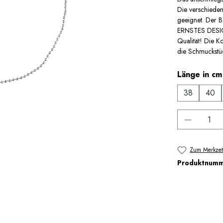
Die verschiede
geeignet. Der B
ERNSTES DESIGN
Qualität! Die Ko
die Schmuckstüc
Länge in cm
38
40
Produkt 
Zum Merkzet
Produktnum