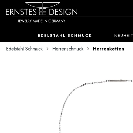
 Hauptinhalt springen
Zur Suche springen
Zur Hauptnavigation springen
EDELSTAHL SCHMUCK
NEUHEI
Edelstahl Schmuck
Herrenschmuck
Herrenketten
Bildergalerie überspringen