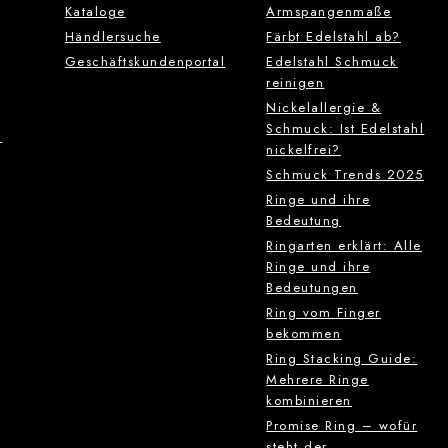
Kataloge
Armspangenmaße
Händlersuche
Färbt Edelstahl ab?
Geschäftskundenportal
Edelstahl Schmuck
reinigen
Nickelallergie &
Schmuck: Ist Edelstahl
g
nickelfrei?
Schmuck Trends 2025
Ringe und ihre
Bedeutung
Ringarten erklärt: Alle
Ringe und ihre
Bedeutungen
Ring vom Finger
bekommen
Ring Stacking Guide:
Mehrere Ringe
kombinieren
Promise Ring – wofür
steht der