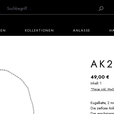
TEN
KOLLEKTIONEN
ANLÄSSE
H
AK2
Regulärer Preis:
49,00 €
Inhalt:
1
*Preise inkl. MwS
Kugelkette, 2 m
Die zeitlose Ank
Das anschmiegsa