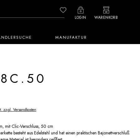
Du hast 0 Produkte auf dem M
LOGIN
WARENKORB
ÄNDLERSUCHE
MANUFAKTUR
8C.50
t. zzgl. Versandkosten
m, mit Clic-Verschluss, 50 cm
erkette besteht aus Edelstahl und hat einen praktischen Bajonettverschluß.
me Material ist besonders reißfest.