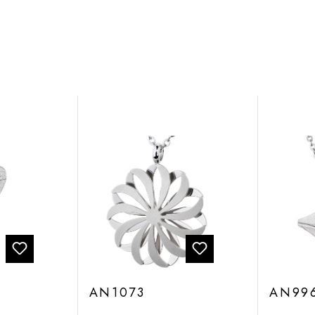
AN1073
AN99