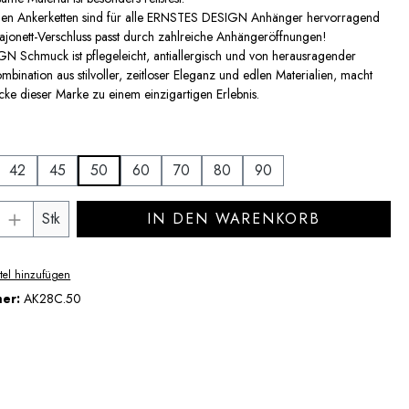
nen Ankerketten sind für alle ERNSTES DESIGN Anhänger hervorragend
ajonett-Verschluss passt durch zahlreiche Anhängeröffnungen!
 Schmuck ist pflegeleicht, antiallergisch und von herausragender
mbination aus stilvoller, zeitloser Eleganz und edlen Materialien, macht
ke dieser Marke zu einem einzigartigen Erlebnis.
auswählen
42
45
50
60
70
80
90
Anzahl: Gib den gewünschten Wert ein ode
Stk
IN DEN WARENKORB
tel hinzufügen
mer:
AK28C.50