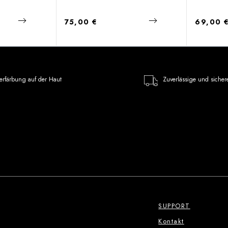
Regulärer Preis:
Regulärer
75,00 €
69,00 
erfärbung auf der Haut
Zuverlässige und sicher
SUPPORT
Kontakt