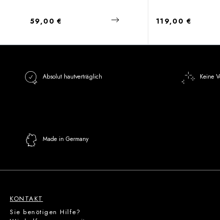
Regulärer Preis:
Regulärer Preis:
59,00 €
119,00 €
Absolut hautverträglich
Keine V
Made in Germany
KONTAKT
Sie benötigen Hilfe?