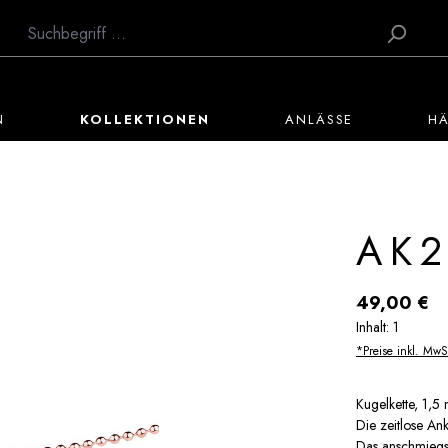
N
KOLLEKTIONEN
ANLÄSSE
H
AK2
Regulärer Preis:
49,00 €
Inhalt:
1
*Preise inkl. MwS
Kugelkette, 1,5
Die zeitlose Ank
Das anschmiegsa