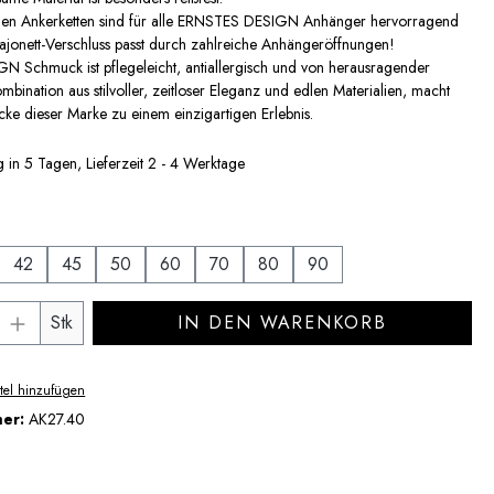
nen Ankerketten sind für alle ERNSTES DESIGN Anhänger hervorragend
ajonett-Verschluss passt durch zahlreiche Anhängeröffnungen!
 Schmuck ist pflegeleicht, antiallergisch und von herausragender
mbination aus stilvoller, zeitloser Eleganz und edlen Materialien, macht
ke dieser Marke zu einem einzigartigen Erlebnis.
 in 5 Tagen, Lieferzeit 2 - 4 Werktage
auswählen
42
45
50
60
70
80
90
Anzahl: Gib den gewünschten Wert ein ode
Stk
IN DEN WARENKORB
tel hinzufügen
mer:
AK27.40