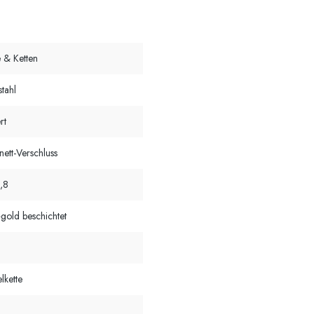
e & Ketten
stahl
rt
nett-Verschluss
1,8
gold beschichtet
lkette