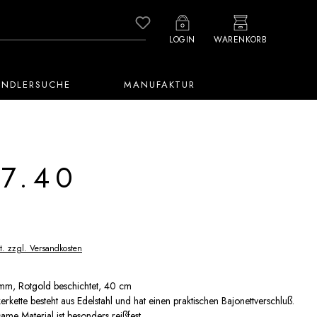
Du hast 0 Produkte auf dem M
LOGIN
WARENKORB
ÄNDLERSUCHE
MANUFAKTUR
7.40
t. zzgl. Versandkosten
 mm, Rotgold beschichtet, 40 cm
erkette besteht aus Edelstahl und hat einen praktischen Bajonettverschluß.
me Material ist besonders reißfest.