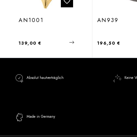
AN1001
AN939
Regulärer Preis:
Regulärer Preis:
139,00 €
196,50 €
Absolut hautverträglich
Keine V
Made in Germany