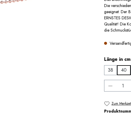
Die verschiede
geeignet. Der B
ERNSTES DESIGN
Qualität! Die Ko
die Schmuckstüc
Versandfertig
Länge in cm
38
40
Produkt 
Zum Merkzet
Produktnum