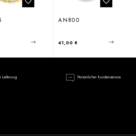
5
AN800
 Preis:
Regulärer Preis:
€
41,00 €
e Lieferung
Persönlicher Kundenservice