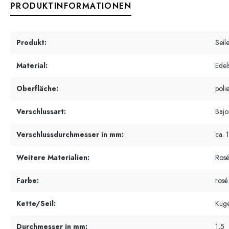
PRODUKTINFORMATIONEN
Produkt:
Seil
Material:
Edel
Oberfläche:
polie
Verschlussart:
Bajo
Verschlussdurchmesser in mm:
ca. 
Weitere Materialien:
Rosé
Farbe:
rosé
Kette/Seil:
Kuge
Durchmesser in mm:
1,5