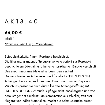
AK18.40
Regulärer Preis:
66,00 €
Inhalt:
1
*Preise inkl. MwSt. zzgl. Versandkosten
Spiegelankerkette, 1 mm, Roségold beschichtet,
Die filigrane, glänzende Spiegelankerkette besteht aus Roségold
beschichtetem Edelstahl und hat einen praktischen Bajonettverschluß.
Das anschmiegsame Material ist besonders reißfest.
Die verschiedenen Ankerketten sind für alle ERNSTES DESIGN
Anhänger hervorragend geeignet. Durch den dünnen Bajonett-
Verschluss passen sie auch durch kleinste Anhängeröffnungen!
ERNSTES DESIGN Schmuck ist pflegeleicht, antiallergisch und von
herausragender Qualität! Die Kombination aus stilvoller, zeitloser
Eleganz und edlen Materialien, macht die Schmuckstücke dieser