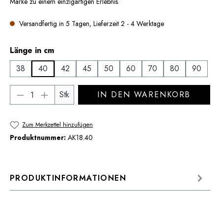
Marke zu einem einzigartigen Erlebnis.
Versandfertig in 5 Tagen, Lieferzeit 2 - 4 Werktage
auswählen
Länge in cm
38
40
42
45
50
60
70
80
90
Produkt Anzahl: Gib den gewünschten Wert 
Stk
IN DEN WARENKORB
Zum Merkzettel hinzufügen
Produktnummer:
AK18.40
PRODUKTINFORMATIONEN