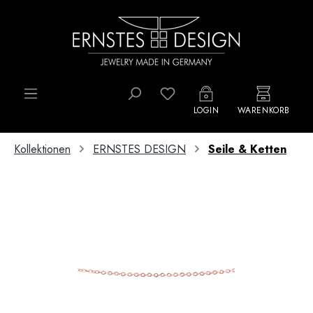
Zum Hauptinhalt springen
Du hast 0 Produkte auf d
LOGIN
WARENKORB
Kollektionen
ERNSTES DESIGN
Seile & Ketten
Bildergalerie überspringen