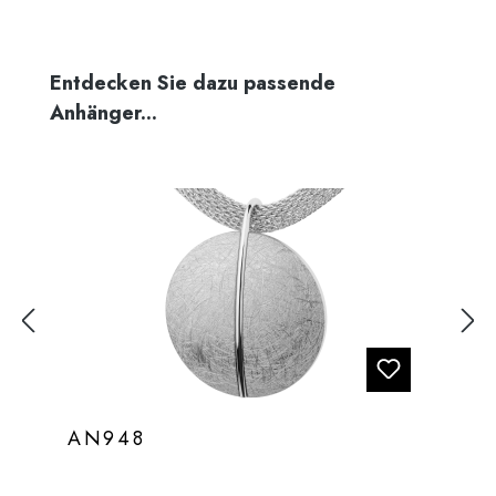
Produktgalerie überspringen
Entdecken Sie dazu passende
Anhänger...
AN948