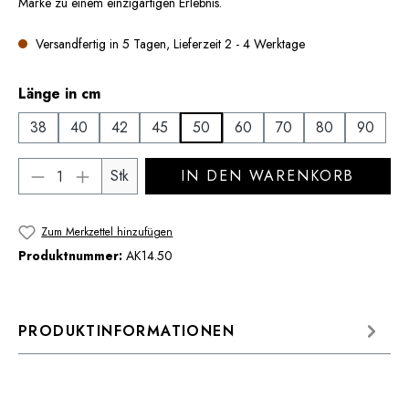
Marke zu einem einzigartigen Erlebnis.
Versandfertig in 5 Tagen, Lieferzeit 2 - 4 Werktage
auswählen
Länge in cm
38
40
42
45
50
60
70
80
90
Produkt Anzahl: Gib den gewünschten Wert 
Stk
IN DEN WARENKORB
Zum Merkzettel hinzufügen
Produktnummer:
AK14.50
PRODUKTINFORMATIONEN