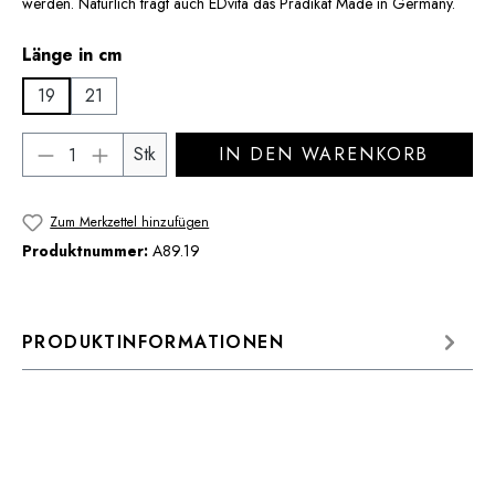
werden. Natürlich trägt auch EDvita das Prädikat Made in Germany.
auswählen
Länge in cm
19
21
Produkt Anzahl: Gib den gewünschten Wert 
Stk
IN DEN WARENKORB
Zum Merkzettel hinzufügen
Produktnummer:
A89.19
PRODUKTINFORMATIONEN