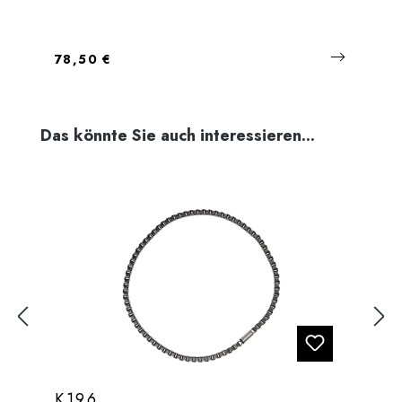
Regulärer Preis:
78,50 €
Produktgalerie überspringen
Das könnte Sie auch interessieren...
K196