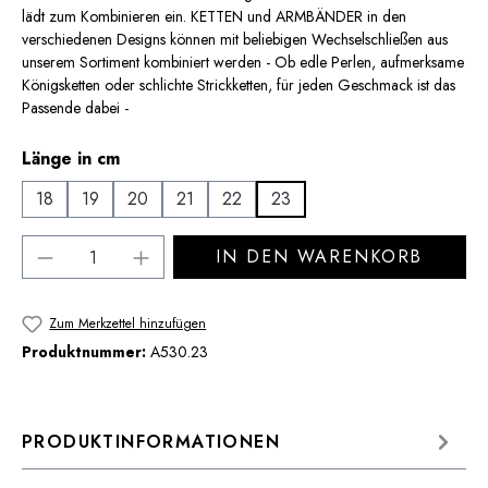
lädt zum Kombinieren ein. KETTEN und ARMBÄNDER in den
verschiedenen Designs können mit beliebigen Wechselschließen aus
unserem Sortiment kombiniert werden - Ob edle Perlen, aufmerksame
Königsketten oder schlichte Strickketten, für jeden Geschmack ist das
Passende dabei -
auswählen
Länge in cm
18
19
20
21
22
23
Produkt Anzahl: Gib den gewünschten Wert 
IN DEN WARENKORB
Zum Merkzettel hinzufügen
Produktnummer:
A530.23
PRODUKTINFORMATIONEN