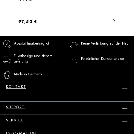
Regulärer Preis:
97,50 €
Absolut hautverträglich
Keine Verfärbung auf der Haut
Zuverlässige und sichere
Persönlicher Kundenservice
Lieferung
Made in Germany
KONTAKT
SUPPORT
SERVICE
INFORMATION