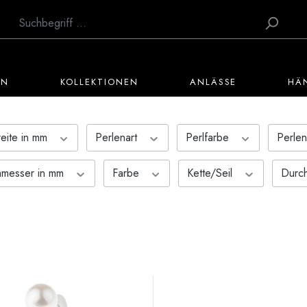
EN
KOLLEKTIONEN
ANLÄSSE
HÄ
reite in mm
Perlenart
Perlfarbe
Perle
hmesser in mm
Farbe
Kette/Seil
Durc