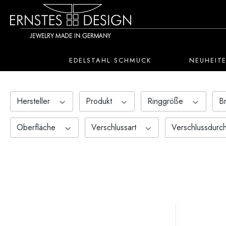
 Hauptinhalt springen
Zur Suche springen
Zur Hauptnavigation springen
EDELSTAHL SCHMUCK
NEUHEIT
Hersteller
Produkt
Ringgröße
B
Oberfläche
Verschlussart
Verschlussdurc