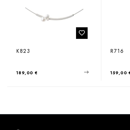
K823
R716
Regulärer Preis:
Regulärer
189,00 €
159,00 