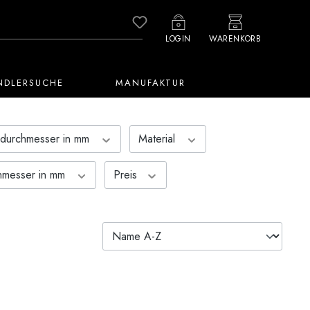
Du hast 0 Produkte auf dem M
LOGIN
WARENKORB
NDLERSUCHE
MANUFAKTUR
ndurchmesser in mm
Material
hmesser in mm
Preis